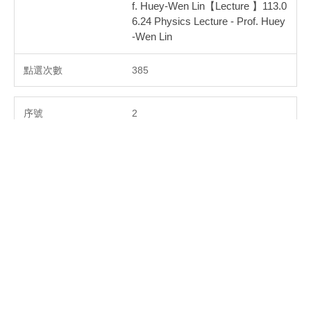
f. Huey-Wen Lin【Lecture 】113.0
6.24 Physics Lecture - Prof. Huey
-Wen Lin
385
2
2025-05-12
【演講取消】 物理學系114.05.19
專題演講 - 周至品博士【Cancellat
ion of The Lecture 】Physics Coll
oquium 19.5.2025 -Dr. Jyh-Pin Ch
ou
385