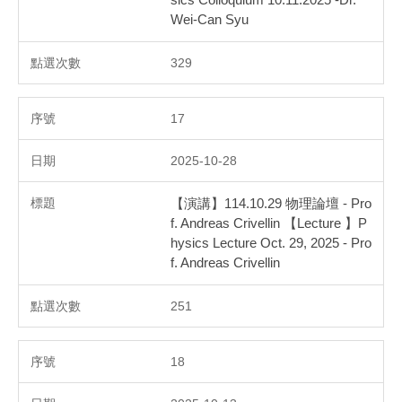
Wei-Can Syu
329
17
2025-10-28
【演講】114.10.29 物理論壇 - Pro
f. Andreas Crivellin 【Lecture 】P
hysics Lecture Oct. 29, 2025 - Pro
f. Andreas Crivellin
251
18