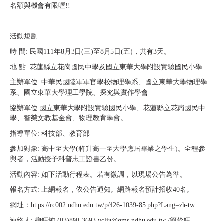
名額與機會有限喔!!
活動規劃
時 間: 民國111年8月3日(三)至
8月
5日(五)，共有3天。
地 點: 花蓮縣立花崗國民中學及國立東華大學附設實驗國民小學
主辦單位: 中華民國陸軍軍官學校物理學系、國立東華大學物理學
系、國立東華大學理工學院、探究與實作學會
協辦單位:國立東華大學附設實驗國民小學、花蓮縣立花崗國民中
學、智榮文教基金會、物理教育學會。
指導單位: 科技部、教育部
參加對象: 高中至大學(將升高一至大學應屆畢業之學生)。全程參
與者，活動授予科普志工證書乙份。
活動內容: 如下活動行程表。若有微調，以現場公告為準。
報名方式: 上網報名，依公告通知。網路報名預計招收40名。
網址：
https://rc002.ndhu.edu.tw/p/426-1039-85.php?Lang=zh-tw
連絡人: 柳鈺純 (03)890-3693 ycliu@gms.ndhu.edu.tw /簡伶鈺