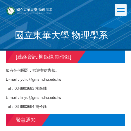
跳
到
主
要
內
國立東華大學 物理學系
容
區
[連絡資訊:柳鈺純 簡伶鈺]
如有任何問題，歡迎寄信告知。
E-mail：
ycliu@gms.ndhu.edu.tw
Tel：03-8903693 柳鈺純
E-mail：
linyu@gms.ndhu.edu.tw
Tel：03-8903694 簡伶鈺
緊急通知