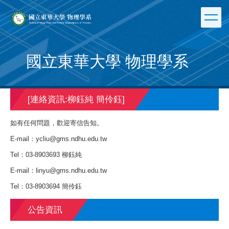
跳
到
主
要
內
國立東華大學 物理學系
容
區
[連絡資訊:柳鈺純 簡伶鈺]
如有任何問題，歡迎寄信告知。
E-mail：
ycliu@gms.ndhu.edu.tw
Tel：03-8903693 柳鈺純
E-mail：
linyu@gms.ndhu.edu.tw
Tel：03-8903694 簡伶鈺
公告資訊