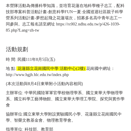
本營隊活動為傳播科學知識，並培育花蓮在地科學種子志工，配科
技部專案科普活動計畫-創意科學FUN一夏:全國巡迴社區親子科學
營系列活動計畫-夢想起飛之花蓮場次，招募多名高中青年志工一
同參與。志工報名請至網址
https://rc002.ndhu.edu.tw/p/426-1039-
85.php?Lang=zh-tw
活動規劃
時 間: 民國111年8月5日(五)
地 點:
花蓮縣立花崗國民中學 活動中心(2樓)
花崗國中網址：
http://www.hgjh.hlc.edu.tw/index.php
(本次活動與8月4日東華附小活動內容相同)
主辦單位: 中華民國陸軍軍官學校物理學系、國立東華大學物理學
系、國立科學工藝博物館、國立東華大學理工學院、探究與實作學
會
協辦單位:國立東華大學附設實驗國民小學、花蓮縣立花崗國民中
學、智榮文教基金會、物理教育學會。
指導單位: 科技部、教育部