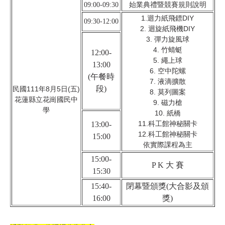
09:00-09:30
始業典禮暨競賽規則說明
1.迴力紙飛鏢DIY
09:30-12:00
2. 迴旋紙飛機DIY
3. 彈力旋風球
4. 竹蜻蜓
12:00-
5. 繩上球
13:00
6. 空中陀螺
(午餐時
7. 液滴擴散
段)
民國111年8月5日(五)
8. 莫列圖案
花蓮縣立花崗國民中
9. 磁力槍
學
10. 紙橋
11.科工館神秘關卡
13:00-
12.科工館神秘關卡
15:00
依實際課程為主
15:00-
P K 大 賽
15:30
15:40-
閉幕暨頒獎(大合影及頒
16:00
獎)